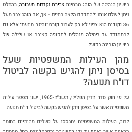
רישיון הנהיגה של הנהג מבחינת
צבירת נקודות תעבורה
, בהחלט
ניתן לשלם אותו ולהתקדם הלאה בחיים – אך, אם הנהג צבר מעל
36 נקודות הוא צפוי לא רק לעבור קורס "נהיגה מונעת" אלא גם
להתמודד עם פסילה מנהלית לתקופה קצובה או שלילה של
רישיון הנהיגה בפועל.
מהן העילות המשפטיות שעל
בסיסן ניתן להגיש בקשה לביטול
דו"ח תנועה?
על פי חוק סדר הדין הפלילי, תשכ"ה-1965, ישנן מספר עילות
משפטיות אשר על בסיסן ניתן להגיש בקשה לביטול דו"ח תנועה.
לרוב, העילות המשפטיות יתבססו על כשלים מהותיים בחומר
הראיות אשר נאסף על ידי המשטרה והפרקליטות החל ממספר