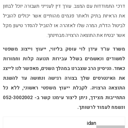
דרכי התמודדות עם המצב. עורך דין לענייני תעבורה יוכל לבחון
את הראיות בתיק ולאתר פגמים מהותיים אשר יכולים להוביל
לביטול הדו"ח, המרה שלו לאזהרה או להוביל להסדר טיעון מקל
אשר יבטיח את התוצאה הרצויה מבחינתך.
משרד עו"ד עידן לוי עוסק בליווי, ייעוץ וייצוג משפטי
לחשודים ונאשמים בשלל עבירות תנועה קלות וחמורות
כאחד. הניסיון הרב שצברנו במהלך השנים, מאפשר לנו לייצג
את האינטרסים שלך בצורה רגישה ונחושה עד להשגת
התוצאה הרצויה. לקבלת ייעוץ משפטי ראשוני, ללא כל
התחייבות מצידך, ניתן ליצור עימנו קשר ב- 052-3002002
ונשמח לעמוד לרשותך.
idan