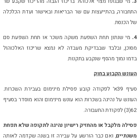
3.
מי שבגופו מצוי אלכוהול בריכוז הגבוה מהריכוז שקבע שר
התחבורה, בהתייעצות עם שר הבריאות ובאישור ועדת הכלכלה
של הכנסת.
4.
מי שנתון תחת השפעת משקה משכר או תחת השפעת סם
מסוכן, ובלבד שבבדיקת מעבדה לא נמצא שריכוז האלכוהול
בדמו נמוך מהסף שנקבע בתקנות.
העונש הקבוע בחוק
סעיף 39א' לפקודה קובע פסילת מינימום בעבירת השכרות.
העונש על נהיגה בשכרות הוא עונש מינימום והוא מוסדר בסעיף
62(3) לפקודת התעבורה.
פסילה מלקבל או מהחזיק רישיון נהיגה לתקופה שלא תפחת
משנתיים
, ואם כבר הורשע על עבירה זו בשנה שקדמה לאותה