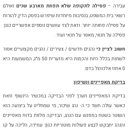
עבירה –
פסילה לתקופה שלא תפחת מארבע שנים
ואולם
רשאי בית המשפט, בנסיבות מיוחדות שיפרש בפסק הדין, להורות
על פסילה פחותה יותר. וזאת לצד עונשים נוספים אפשריים כגון:
פסילה על תנאי, מאסר על תנאי ועוד.
חשוב לציין כי
נהגים חדשים / צעירים / נהגים מקצועיים אסור
לשתות בכלל היות והכמות היא מזערית 50 מ"ג, המשמעות היא
0 אחוז אלכוהול בדם.
בדיקת מאפיינים ונשיפון
בדיקת המאפיינים תערך לפני הבדיקה במכשיר הינשוף וזאת
כאשר עולה חשד כי ה- נהג שיכור, מי שמחליט על ביצועה הוא
השוטר בשטח במפגש עם הנהג, הבדיקה מלוות בדוח מאפיינים
והנהג יתבקש לבצע פעולות מוטוריות כגון: עמידה, הליכה על קו