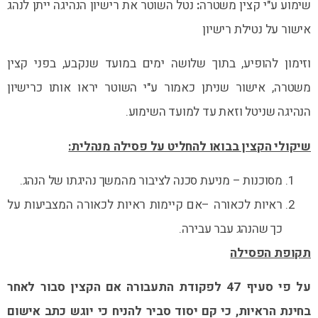
שימוע ע"י קצין משטרה
:
נטל השוטר את רישיון הנהיגה ייתן לנהג
אישור על נטילת רישיון
וזימון להופיע, בתוך שלושה ימים במועד שנקבע, בפני קצין
משטרה, אישור שניתן כאמור ע"י השוטר יראו אותו כרישיון
הנהיגה שניטל וזאת עד למועד השימוע.
שיקולי הקצין בבואו להחליט על פסילה מנהלית:
מסוכנות – מניעת סכנה לציבור מהמשך נהיגתו של הנהג.
ראיות לכאורה –אם קיימות ראיות לכאורה המצביעות על
כך שהנהג עבר עבירה.
תקופת הפסילה
על פי סעיף 47 לפקודת התעבורה אם הקצין סבור לאחר
בחינת הראיות, כי קם יסוד סביר להניח כי יוגש
כתב אישום